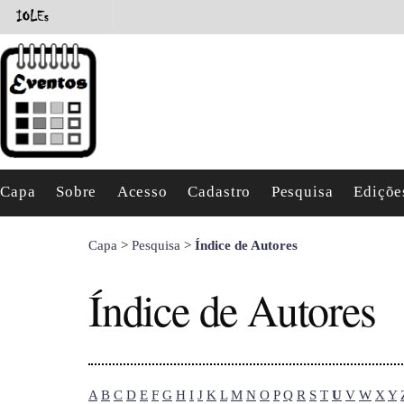
Capa
Sobre
Acesso
Cadastro
Pesquisa
Ediçõe
Capa
>
Pesquisa
>
Índice de Autores
Índice de Autores
A
B
C
D
E
F
G
H
I
J
K
L
M
N
O
P
Q
R
S
T
U
V
W
X
Y