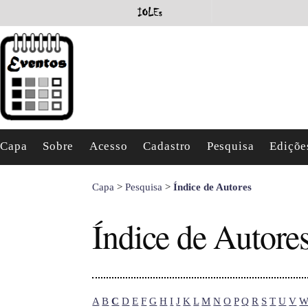
Capa
Sobre
Acesso
Cadastro
Pesquisa
Ediçõe
Capa
>
Pesquisa
>
Índice de Autores
Índice de Autore
A
B
C
D
E
F
G
H
I
J
K
L
M
N
O
P
Q
R
S
T
U
V