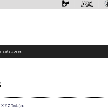
s anteriores
s
W
X
Y
Z
Toda(o)s