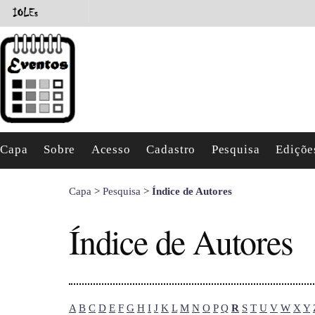
Capa
Sobre
Acesso
Cadastro
Pesquisa
Ediçõe
Capa
>
Pesquisa
>
Índice de Autores
Índice de Autores
A
B
C
D
E
F
G
H
I
J
K
L
M
N
O
P
Q
R
S
T
U
V
W
X
Y