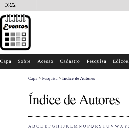
Capa
Sobre
Acesso
Cadastro
Pesquisa
Ediçõe
Capa
>
Pesquisa
>
Índice de Autores
Índice de Autores
A
B
C
D
E
F
G
H
I
J
K
L
M
N
O
P
Q
R
S
T
U
V
W
X
Y