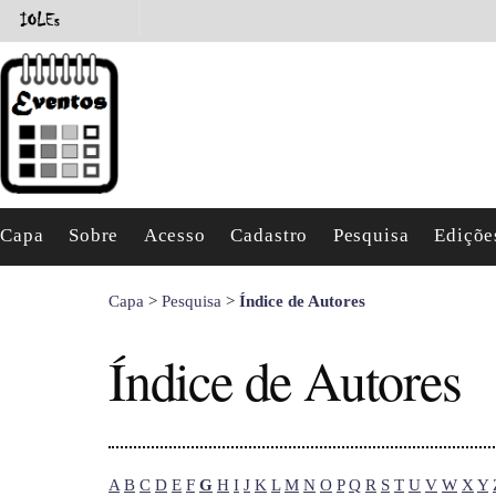
Capa
Sobre
Acesso
Cadastro
Pesquisa
Ediçõe
Capa
>
Pesquisa
>
Índice de Autores
Índice de Autores
A
B
C
D
E
F
G
H
I
J
K
L
M
N
O
P
Q
R
S
T
U
V
W
X
Y