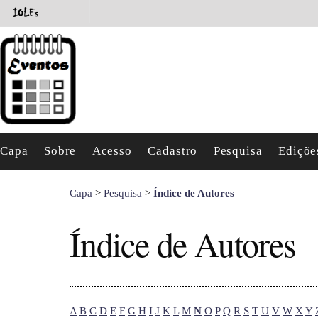
Capa
Sobre
Acesso
Cadastro
Pesquisa
Ediçõe
Capa
>
Pesquisa
>
Índice de Autores
Índice de Autores
A
B
C
D
E
F
G
H
I
J
K
L
M
N
O
P
Q
R
S
T
U
V
W
X
Y